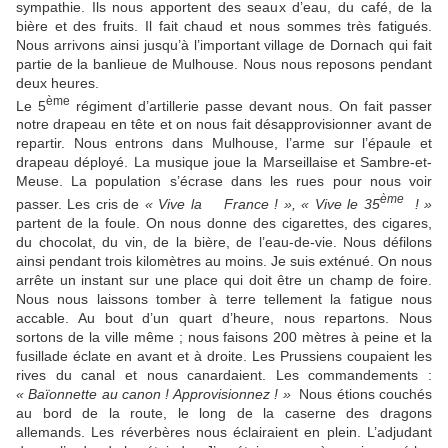
sympathie. Ils nous apportent des seaux d’eau, du café, de la
bière et des fruits. Il fait chaud et nous sommes très fatigués.
Nous arrivons ainsi jusqu’à l’important village de Dornach qui fait
partie de la banlieue de Mulhouse. Nous nous reposons pendant
deux heures.
ème
Le 5
régiment d’artillerie passe devant nous. On fait passer
notre drapeau en tête et on nous fait désapprovisionner avant de
repartir. Nous entrons dans Mulhouse, l’arme sur l’épaule et
drapeau déployé. La musique joue la Marseillaise et Sambre-et-
Meuse. La population s’écrase dans les rues pour nous voir
ème
passer. Les cris de
« Vive la France ! », « Vive le 35
! »
partent de la foule. On nous donne des cigarettes, des cigares,
du chocolat, du vin, de la bière, de l’eau-de-vie. Nous défilons
ainsi pendant trois kilomètres au moins. Je suis exténué. On nous
arrête un instant sur une place qui doit être un champ de foire.
Nous nous laissons tomber à terre tellement la fatigue nous
accable. Au bout d’un quart d’heure, nous repartons. Nous
sortons de la ville même ; nous faisons 200 mètres à peine et la
fusillade éclate en avant et à droite. Les Prussiens coupaient les
rives du canal et nous canardaient. Les commandements :
« Baïonnette au canon ! Approvisionnez ! »
Nous étions couchés
au bord de la route, le long de la caserne des dragons
allemands. Les réverbères nous éclairaient en plein. L’adjudant