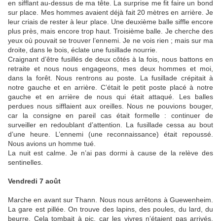
en sifflant au-dessus de ma tête. La surprise me fit faire un bond
sur place. Mes hommes avaient déjà fait 20 mètres en arrière. Je
leur criais de rester à leur place. Une deuxième balle siffle encore
plus près, mais encore trop haut. Troisième balle. Je cherche des
yeux où pouvait se trouver l’ennemi. Je ne vois rien ; mais sur ma
droite, dans le bois, éclate une fusillade nourrie.
Craignant d’être fusillés de deux côtés à la fois, nous battons en
retraite et nous nous engageons, mes deux hommes et moi,
dans la forêt. Nous rentrons au poste. La fusillade crépitait à
notre gauche et en arrière. C’était le petit poste placé à notre
gauche et en arrière de nous qui était attaqué. Les balles
perdues nous sifflaient aux oreilles. Nous ne pouvions bouger,
car la consigne en pareil cas était formelle : continuer de
surveiller en redoublant d’attention. La fusillade cessa au bout
d’une heure. L’ennemi (une reconnaissance) était repoussé.
Nous avions un homme tué.
La nuit est calme. Je n’ai pas dormi à cause de la relève des
sentinelles.
Vendredi 7 août
Marche en avant sur Thann. Nous nous arrêtons à Guewenheim.
La gare est pillée. On trouve des lapins, des poules, du lard, du
beurre. Cela tombait à pic, car les vivres n’étaient pas arrivés.