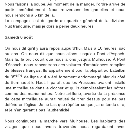
Nous faisons la soupe. Au moment de la manger, l’ordre arrive de
partir immédiatement. Nous renversons les gamelles et nous
nous rendons à 6 km de là.
La compagnie est de garde au quartier général de la division.
Nuit tranquille, mais je dors à peine deux heures.
Samedi 8 août
On nous dit qu’il y aura repos aujourd’hui. Mais à 10 heures, sac
au dos. On nous dit que nous allons jusqu’au Pont d’Aspach.
Mais là, le bruit court que nous allons jusqu’à Mulhouse. À Pont
d’Aspach, nous rencontrons des voitures d’ambulances remplies
de blessés français. Ils appartiennent pour la plupart au bataillon
ème
du 35
de ligne qui a été fortement endommagé hier du côté
de Burnhaupt-le-Haut. Il paraît que les Prussiens avaient installé
une mitrailleuse dans le clocher et qu’ils démolissaient les nôtres
comme des marionnettes. Notre artillerie, avertie de la présence
de cette mitrailleuse aurait refusé de tirer dessus pour ne pas
détériorer l’église. Je ne fais que répéter ce que j’ai entendu dire,
et je n’en garantis pas l’authenticité.
Nous continuons la marche vers Mulhouse. Les habitants des
villages que nous avons traversés nous regardaient avec