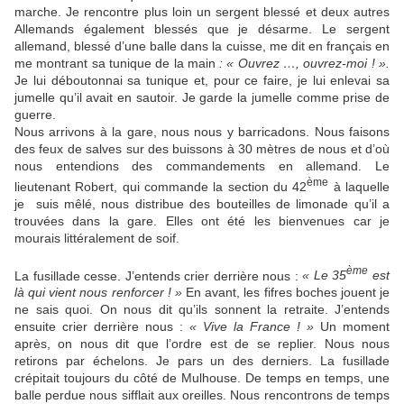
marche. Je rencontre plus loin un sergent blessé et deux autres
Allemands également blessés que je désarme. Le sergent
allemand, blessé d’une balle dans la cuisse, me dit en français en
me montrant sa tunique de la main
: « Ouvrez …, ouvrez-moi ! ».
Je lui déboutonnai sa tunique et, pour ce faire, je lui enlevai sa
jumelle qu’il avait en sautoir. Je garde la jumelle comme prise de
guerre.
Nous arrivons à la gare, nous nous y barricadons. Nous faisons
des feux de salves sur des buissons à 30 mètres de nous et d’où
nous entendions des commandements en allemand. Le
ème
lieutenant Robert, qui commande la section du 42
à laquelle
je suis mêlé, nous distribue des bouteilles de limonade qu’il a
trouvées dans la gare. Elles ont été les bienvenues car je
mourais littéralement de soif.
ème
La fusillade cesse. J’entends crier derrière nous :
« Le 35
est
là qui vient nous renforcer ! »
En avant, les fifres boches jouent je
ne sais quoi. On nous dit qu’ils sonnent la retraite. J’entends
ensuite crier derrière nous :
« Vive la France ! »
Un moment
après, on nous dit que l’ordre est de se replier. Nous nous
retirons par échelons. Je pars un des derniers. La fusillade
crépitait toujours du côté de Mulhouse. De temps en temps, une
balle perdue nous sifflait aux oreilles. Nous rencontrons de temps