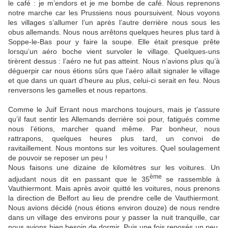
le café : je m’endors et je me bombe de café. Nous reprenons
notre marche car les Prussiens nous poursuivent. Nous voyons
les villages s’allumer l’un après l’autre derrière nous sous les
obus allemands. Nous nous arrêtons quelques heures plus tard à
Soppe-le-Bas pour y faire la soupe. Elle était presque prête
lorsqu’un aéro boche vient survoler le village. Quelques-uns
tirèrent dessus : l’aéro ne fut pas atteint. Nous n’avions plus qu’à
déguerpir car nous étions sûrs que l’aéro allait signaler le village
et que dans un quart d’heure au plus, celui-ci serait en feu. Nous
renversons les gamelles et nous repartons.
Comme le Juif Errant nous marchons toujours, mais je t’assure
qu’il faut sentir les Allemands derrière soi pour, fatigués comme
nous l’étions, marcher quand même. Par bonheur, nous
rattrapons, quelques heures plus tard, un convoi de
ravitaillement. Nous montons sur les voitures. Quel soulagement
de pouvoir se reposer un peu !
Nous faisons une dizaine de kilomètres sur les voitures. Un
ème
adjudant nous dit en passant que le 35
se rassemble à
Vauthiermont. Mais après avoir quitté les voitures, nous prenons
la direction de Belfort au lieu de prendre celle de Vauthiermont.
Nous avions décidé (nous étions environ douze) de nous rendre
dans un village des environs pour y passer la nuit tranquille, car
nous avions bien besoin de dormir. Puis une fois reposés un peu,