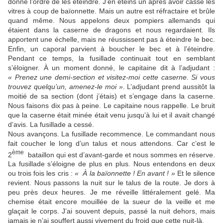
donne l’ordre de les éteindre. J’en éteins un après avoir cassé les
vitres à coup de baïonnette. Mais un autre est réfractaire et brûle
quand même. Nous appelons deux pompiers allemands qui
étaient dans la caserne de dragons et nous regardaient. Ils
apportent une échelle, mais ne réussissent pas à éteindre le bec.
Enfin, un caporal parvient à boucher le bec et à l’éteindre.
Pendant ce temps, la fusillade continuait tout en semblant
s’éloigner. À un moment donné, le capitaine dit à l’adjudant :
« Prenez une demi-section et visitez-moi cette caserne. Si vous
trouvez quelqu’un, amenez-le moi »
. L’adjudant prend aussitôt la
moitié de sa section (dont j’étais) et s’engage dans la caserne.
Nous faisons dix pas à peine. Le capitaine nous rappelle. Le bruit
que la caserne était minée était venu jusqu’à lui et il avait changé
d’avis. La fusillade a cessé.
Nous avançons. La fusillade recommence. Le commandant nous
fait coucher le long d’un talus et nous attendons. Car c’est le
ème
2
bataillon qui est d’avant-garde et nous sommes en réserve.
La fusillade s’éloigne de plus en plus. Nous entendons en deux
ou trois fois les cris :
« À la baïonnette ! En avant ! »
Et le silence
revient. Nous passons la nuit sur le talus de la route. Je dors à
peu près deux heures. Je me réveille littéralement gelé. Ma
chemise était encore mouillée de la sueur de la veille et me
glaçait le corps. J’ai souvent depuis, passé la nuit dehors, mais
jamais je n’ai souffert aussi vivement du froid que cette nuit-là.