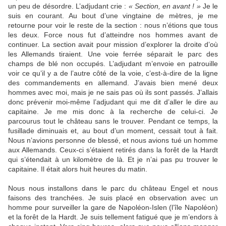
un peu de désordre. L’adjudant crie :
« Section, en avant ! »
Je le
suis en courant. Au bout d’une vingtaine de mètres, je me
retourne pour voir le reste de la section : nous n’étions que tous
les deux. Force nous fut d’atteindre nos hommes avant de
continuer. La section avait pour mission d’explorer la droite d’où
les Allemands tiraient. Une voie ferrée séparait le parc des
champs de blé non occupés. L’adjudant m’envoie en patrouille
voir ce qu’il y a de l’autre côté de la voie, c’est-à-dire de la ligne
des commandements en allemand. J’avais bien mené deux
hommes avec moi, mais je ne sais pas où ils sont passés. J’allais
donc prévenir moi-même l’adjudant qui me dit d’aller le dire au
capitaine. Je me mis donc à la recherche de celui-ci. Je
parcourus tout le château sans le trouver. Pendant ce temps, la
fusillade diminuais et, au bout d’un moment, cessait tout à fait.
Nous n’avions personne de blessé, et nous avions tué un homme
aux Allemands. Ceux-ci s’étaient retirés dans la forêt de la Hardt
qui s’étendait à un kilomètre de là. Et je n’ai pas pu trouver le
capitaine. Il était alors huit heures du matin.
Nous nous installons dans le parc du château Engel et nous
faisons des tranchées. Je suis placé en observation avec un
homme pour surveiller la gare de Napoléon-Islen (l’île Napoléon)
et la forêt de la Hardt. Je suis tellement fatigué que je m’endors à