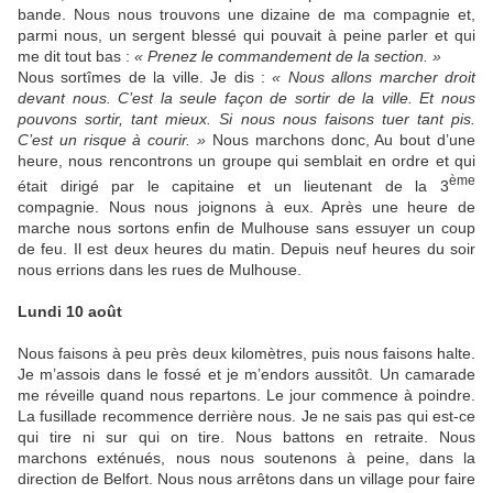
bande. Nous nous trouvons une dizaine de ma compagnie et,
parmi nous, un sergent blessé qui pouvait à peine parler et qui
me dit tout bas :
« Prenez le commandement de la section. »
Nous sortîmes de la ville. Je dis :
« Nous allons marcher droit
devant nous. C’est la seule façon de sortir de la ville. Et nous
pouvons sortir, tant mieux. Si nous nous faisons tuer tant pis.
C’est un risque à courir. »
Nous marchons donc, Au bout d’une
heure, nous rencontrons un groupe qui semblait en ordre et qui
ème
était dirigé par le capitaine et un lieutenant de la 3
compagnie. Nous nous joignons à eux. Après une heure de
marche nous sortons enfin de Mulhouse sans essuyer un coup
de feu. Il est deux heures du matin. Depuis neuf heures du soir
nous errions dans les rues de Mulhouse.
Lundi 10 août
Nous faisons à peu près deux kilomètres, puis nous faisons halte.
Je m’assois dans le fossé et je m’endors aussitôt. Un camarade
me réveille quand nous repartons. Le jour commence à poindre.
La fusillade recommence derrière nous. Je ne sais pas qui est-ce
qui tire ni sur qui on tire. Nous battons en retraite. Nous
marchons exténués, nous nous soutenons à peine, dans la
direction de Belfort. Nous nous arrêtons dans un village pour faire