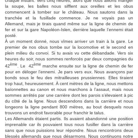
chaque instant. Vers cinq heures, alors que nous allions manger
la soupe, les balles nous sifflent aux oreilles et les obus
commencent à tomber sur le château. Nous sautons dans la
tranchée et la fusillade commence. Je ne voyais pas un
Allemand, mais je tirais quand même sur la ligne de chemin de
fer et sur la gare Napoléon-Islen, derrière laquelle l’ennemi était
posté.
À un moment donné, nous vîmes arriver un train à la gare. Le
premier de nos obus tombe sur la locomotive et le second en
plein milieu du convoi. Si tu avais vu cette débandade. Vers six
heures du soir, nous sommes renforcés par deux compagnies du
ème
ème
42
. Le 42
marche ensuite sur la ligne de chemin de fer
pour en déloger l’ennemi. Je pars vers eux. Nous avançons par
bonds sous le feu des mitrailleuses prussiennes. Elles tiraient
trop haut, heureusement. À cent mètres de la ligne, nous mettons
baïonnettes au canon et nous marchons à l’assaut, mais nous
sommes arrêtés par une carrière dont les parois s’élevaient à pic
du côté de la ligne. Nous descendons dans la carrière et nous
longeons la ligne pendant 800 mètres, au bout desquels nous
trouvons un endroit favorable pour franchir le talus.
Les Allemands étaient partis. Ils avaient abandonné une position
imprenable car ils pouvaient tous nous fusiller dans la carrière
sans que nous puissions leur répondre. Nous rencontrons deux
blessés allemands que nous désarmons. Nous continuons notre