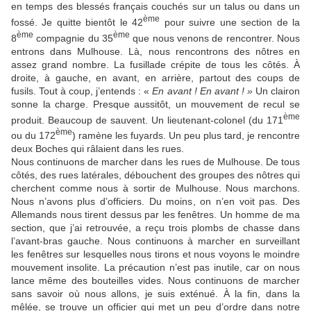
en temps des blessés français couchés sur un talus ou dans un
ème
fossé. Je quitte bientôt le 42
pour suivre une section de la
ème
ème
8
compagnie du 35
que nous venons de rencontrer. Nous
entrons dans Mulhouse. Là, nous rencontrons des nôtres en
assez grand nombre. La fusillade crépite de tous les côtés. À
droite, à gauche, en avant, en arrière, partout des coups de
fusils. Tout à coup, j’entends : «
En avant ! En avant ! »
Un clairon
sonne la charge. Presque aussitôt, un mouvement de recul se
ème
produit. Beaucoup de sauvent. Un lieutenant-colonel (du 171
ème
ou du 172
) ramène les fuyards. Un peu plus tard, je rencontre
deux Boches qui râlaient dans les rues.
Nous continuons de marcher dans les rues de Mulhouse. De tous
côtés, des rues latérales, débouchent des groupes des nôtres qui
cherchent comme nous à sortir de Mulhouse. Nous marchons.
Nous n’avons plus d’officiers. Du moins, on n’en voit pas. Des
Allemands nous tirent dessus par les fenêtres. Un homme de ma
section, que j’ai retrouvée, a reçu trois plombs de chasse dans
l’avant-bras gauche. Nous continuons à marcher en surveillant
les fenêtres sur lesquelles nous tirons et nous voyons le moindre
mouvement insolite. La précaution n’est pas inutile, car on nous
lance même des bouteilles vides. Nous continuons de marcher
sans savoir où nous allons, je suis exténué. À la fin, dans la
mêlée, se trouve un officier qui met un peu d’ordre dans notre