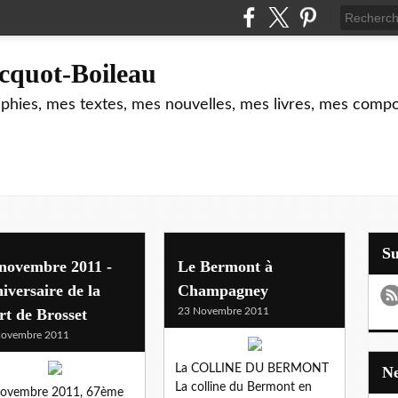
cquot-Boileau
hies, mes textes, mes nouvelles, mes livres, mes composi
S
 novembre 2011 -
Le Bermont à
iversaire de la
Champagney
t de Brosset
23 Novembre 2011
Novembre 2011
La COLLINE DU BERMONT
La colline du Bermont en
novembre 2011, 67ème