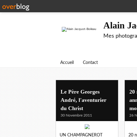
Alain Ja
Mes photograp
Accueil
Contact
Le Père Georges
20
André, l'aventurier
ann
du Christ
mor
30 Novembre 2011
26 
UN CHAMPAGNEROT
20 