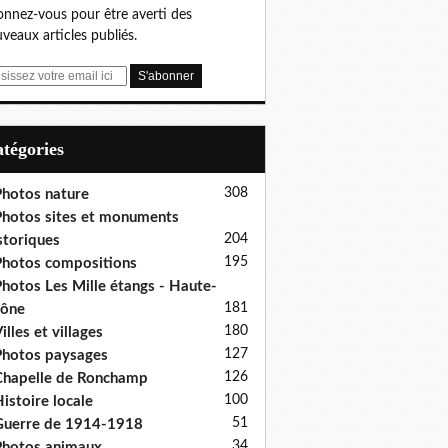
nnez-vous pour être averti des
veaux articles publiés.
Catégories
308
hotos nature
hotos sites et monuments
204
storiques
195
hotos compositions
hotos Les Mille étangs - Haute-
181
aône
180
illes et villages
127
hotos paysages
126
hapelle de Ronchamp
100
istoire locale
51
uerre de 1914-1918
34
hotos animaux