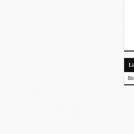
L
Blo