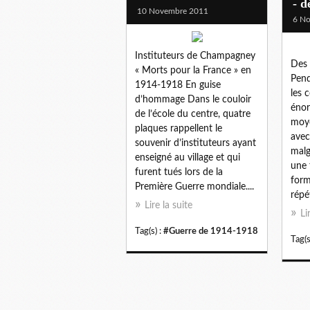
- 
10 Novembre 2011
6 N
Instituteurs de Champagney
Des 
« Morts pour la France » en
Pend
1914-1918 En guise
les 
d’hommage Dans le couloir
énor
de l’école du centre, quatre
moy
plaques rappellent le
avec 
souvenir d’instituteurs ayant
malg
enseigné au village et qui
une 
furent tués lors de la
form
Première Guerre mondiale....
répé
Lire la suite
Li
Tag(s) :
#Guerre de 1914-1918
Tag(s