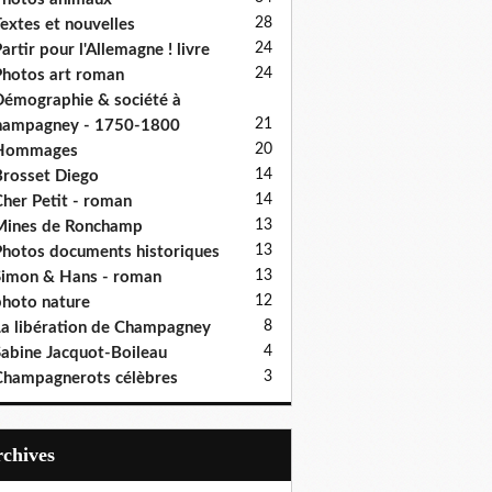
28
extes et nouvelles
24
artir pour l'Allemagne ! livre
24
hotos art roman
émographie & société à
21
hampagney - 1750-1800
20
Hommages
14
rosset Diego
14
her Petit - roman
13
Mines de Ronchamp
13
hotos documents historiques
13
imon & Hans - roman
12
hoto nature
8
a libération de Champagney
4
abine Jacquot-Boileau
3
hampagnerots célèbres
Archives