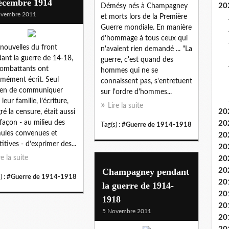
décembre 1914
20
Démésy nés à Champagney
ovembre 2011
et morts lors de la Première
Guerre mondiale. En manière
d'hommage à tous ceux qui
nouvelles du front
n'avaient rien demandé ... "La
ant la guerre de 14-18,
guerre, c'est quand des
combattants ont
hommes qui ne se
mément écrit. Seul
connaissent pas, s'entretuent
en de communiquer
sur l'ordre d'hommes...
leur famille, l’écriture,
Lire la suite
20
ré la censure, était aussi
façon - au milieu des
20
Tag(s) :
#Guerre de 1914-1918
ules convenues et
20
titives - d’exprimer des...
20
re la suite
20
Champagney pendant
20
) :
#Guerre de 1914-1918
20
la guerre de 1914-
20
1918
20
5 Novembre 2011
20