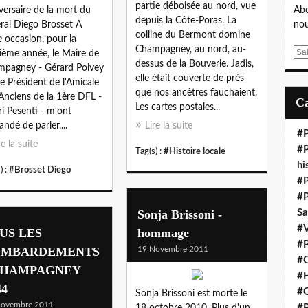
partie déboisée au nord, vue
versaire de la mort du
Abo
depuis la Côte-Poras. La
ral Diego Brosset A
nou
colline du Bermont domine
e occasion, pour la
Champagney, au nord, au-
E
sième année, le Maire de
dessus de la Bouverie. Jadis,
m
pagney - Gérard Poivey
elle était couverte de prés
a
 le Président de l'Amicale
que nos ancêtres fauchaient.
i
Anciens de la 1ère DFL -
Les cartes postales...
l
i Pesenti - m'ont
ndé de parler....
Lire la suite
#P
re la suite
#P
Tag(s) :
#Histoire locale
hi
) :
#Brosset Diego
#P
#P
Sonja Brissoni -
S
#V
US LES
hommage
#P
OMBARDEMENTS
19 Novembre 2011
#C
CHAMPAGNEY
#H
44
#G
Sonja Brissoni est morte le
Novembre 2011
#P
18 octobre 2010. Plus d'un