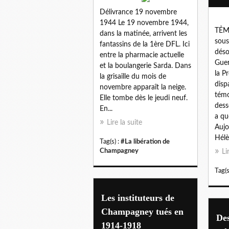
Délivrance 19 novembre
1944 Le 19 novembre 1944,
TẺM
dans la matinée, arrivent les
sous
fantassins de la 1ère DFL. Ici
déso
entre la pharmacie actuelle
Gue
et la boulangerie Sarda. Dans
la P
la grisaille du mois de
dispa
novembre apparaît la neige.
témo
Elle tombe dès le jeudi neuf.
dess
En...
a qu
Lire la suite
Aujo
Hélè
Tag(s) :
#La libération de
Champagney
Li
Tag(s
Les instituteurs de
Champagney tués en
Des
1914-1918