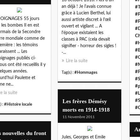
an déjà ! Je l'avais connue
#T
grâce à Lucien Berthel, lui
#P
OIGNAGES 55 jours
aussi artiste discret à l'œil
#P
 les bombes Il en est
ouvert et vigilant ... A
#D
rmais de la Secondre
l'époque existaient les
C
rre mondiale comme de
classes à PAC (cela devait
#
remière : les témoins
signifier - horreur des sigles !
#B
raissent ... Les
-...
#C
ignages publiés ci-
Lire la suite
#
ous ont été recueillis il y
elques années.
#P
Tag(s) :
#Hommages
urd'hui Paulette et
#S
ne ne...
#p
re la suite
#L
Les frères Démésy
#S
) :
#Histoire locale
#C
morts en 1914-1918
11 Novembre 2011
 nouvelles du front
Jules, Georges et Emile