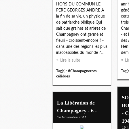
HORS DU COMMUN LE
anni
PERE GEORGES ANDRE A
géné
la fin de sa vie, un physique
cett
de patriarche biblique Qui
troi
sait que graines et arbres de
Cham
Champagney ont germé et
- et
fleuri - croissent-encore ? -
des 
dans une des régions les plus
Henr
inaccessibles du monde ?...
dema
Lire la suite
Li
Tag(s) :
#Champagnerots
Tag(s
célèbres
SO
La Libération de
B
Champagney - 6 -
- 
16 Novembre 2011
19
19 