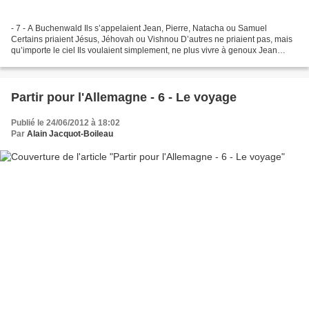
- 7 - A Buchenwald Ils s’appelaient Jean, Pierre, Natacha ou Samuel
Certains priaient Jésus, Jéhovah ou Vishnou D’autres ne priaient pas, mais
qu’importe le ciel Ils voulaient simplement, ne plus vivre à genoux Jean
Ferrat, « Nuit et Brouillard » Buchenwald,...
Partir pour l'Allemagne - 6 - Le voyage
Publié le 24/06/2012 à 18:02
Par
Alain Jacquot-Boileau