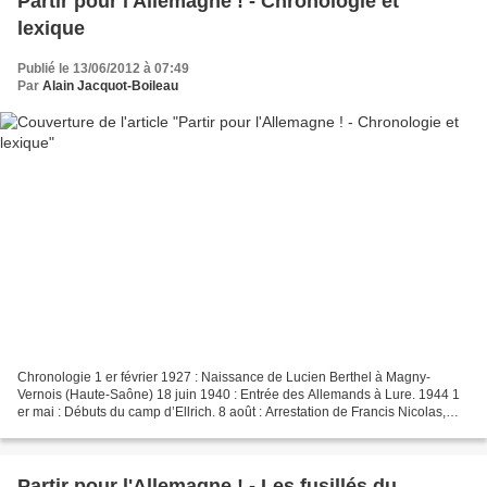
Partir pour l'Allemagne ! - Chronologie et
lexique
Publié le 13/06/2012 à 07:49
Par
Alain Jacquot-Boileau
Chronologie 1 er février 1927 : Naissance de Lucien Berthel à Magny-
Vernois (Haute-Saône) 18 juin 1940 : Entrée des Allemands à Lure. 1944 1
er mai : Débuts du camp d’Ellrich. 8 août : Arrestation de Francis Nicolas,
chef du maquis. 26 août : Montée au...
Partir pour l'Allemagne ! - Les fusillés du