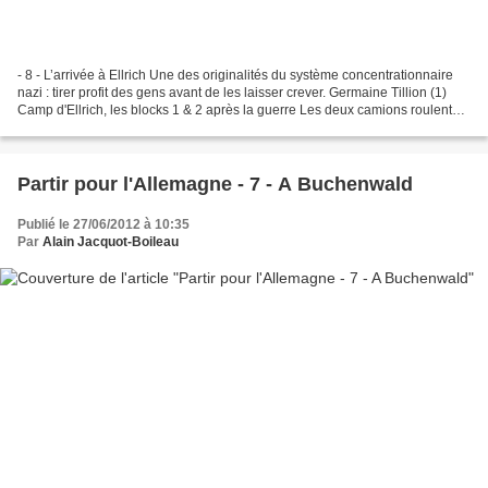
- 8 - L’arrivée à Ellrich Une des originalités du système concentrationnaire
nazi : tirer profit des gens avant de les laisser crever. Germaine Tillion (1)
Camp d'Ellrich, les blocks 1 & 2 après la guerre Les deux camions roulent
longtemps pour relier...
Partir pour l'Allemagne - 7 - A Buchenwald
Publié le 27/06/2012 à 10:35
Par
Alain Jacquot-Boileau