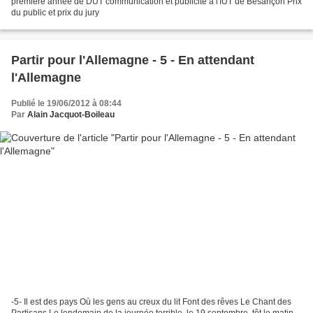
première année de DUT communication et publicité à l'IUT de Besançon Prix
du public et prix du jury
Partir pour l'Allemagne - 5 - En attendant
l'Allemagne
Publié le 19/06/2012 à 08:44
Par
Alain Jacquot-Boileau
-5- Il est des pays Où les gens au creux du lit Font des rêves Le Chant des
Partisans Le lendemain de la journée terrible, le 19 septembre, tôt le matin,