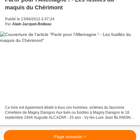
maquis du Chérimont
Publié le 13/06/2012 à 07:24
Par
Alain Jacquot-Boileau
Ce livre est également dédié à tous ces hommes, victimes du fascisme
Cimetière de Magny Danigon Aux tués ou fusillés à Magny Danigon le 18
septembre 1944 Auguste ALCAZAR - 25 ans - Vy‑lès‑Lure Jean BLANDIN -
23 ans - Arpenans Louis CARDOT - 23 ans - m...
Page suivante >