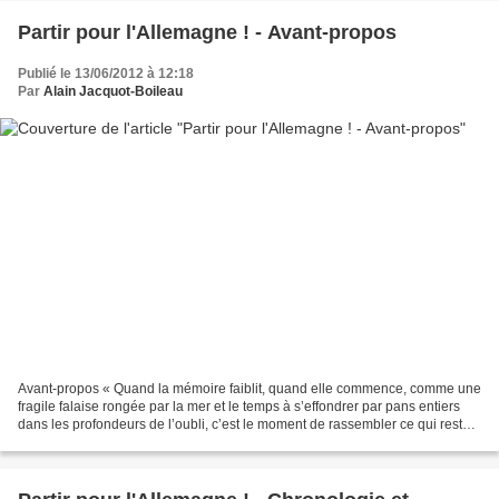
Partir pour l'Allemagne ! - Avant-propos
Publié le 13/06/2012 à 12:18
Par
Alain Jacquot-Boileau
Avant-propos « Quand la mémoire faiblit, quand elle commence, comme une
fragile falaise rongée par la mer et le temps à s’effondrer par pans entiers
dans les profondeurs de l’oubli, c’est le moment de rassembler ce qui reste,
ensuite il sera trop tard....