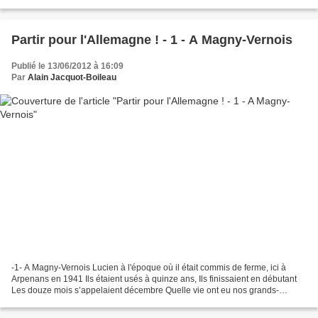
les évènements sortent de l’ordinaire....
Partir pour l'Allemagne ! - 1 - A Magny-Vernois
Publié le 13/06/2012 à 16:09
Par
Alain Jacquot-Boileau
-1- A Magny-Vernois Lucien à l'époque où il était commis de ferme, ici à
Arpenans en 1941 Ils étaient usés à quinze ans, Ils finissaient en débutant
Les douze mois s’appelaient décembre Quelle vie ont eu nos grands-
parents Entre l’absinthe et la grand-messe...