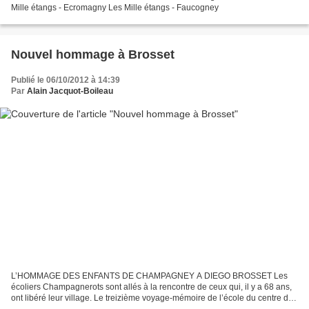
Mille étangs - Ecromagny Les Mille étangs - Faucogney
Nouvel hommage à Brosset
Publié le 06/10/2012 à 14:39
Par
Alain Jacquot-Boileau
L’HOMMAGE DES ENFANTS DE CHAMPAGNEY A DIEGO BROSSET Les
écoliers Champagnerots sont allés à la rencontre de ceux qui, il y a 68 ans,
ont libéré leur village. Le treizième voyage-mémoire de l’école du centre de
Champagney a eu lieu ce 5 octobre. Il était...