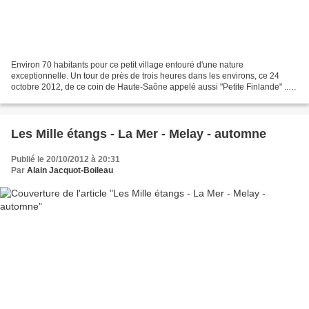
Environ 70 habitants pour ce petit village entouré d'une nature
exceptionnelle. Un tour de près de trois heures dans les environs, ce 24
octobre 2012, de ce coin de Haute-Saône appelé aussi "Petite Finlande" ...
Grand soleil ce 24 octobre 2012 Au loin...
Les Mille étangs - La Mer - Melay - automne
Publié le 20/10/2012 à 20:31
Par
Alain Jacquot-Boileau