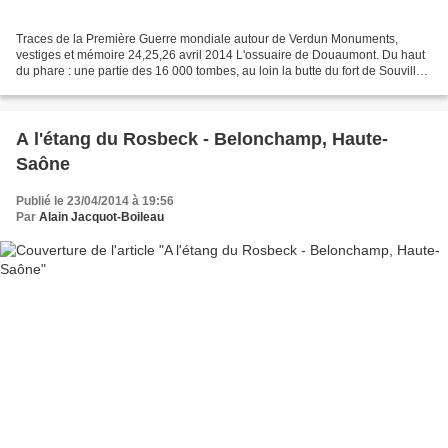
Traces de la Première Guerre mondiale autour de Verdun Monuments,
vestiges et mémoire 24,25,26 avril 2014 L'ossuaire de Douaumont. Du haut
du phare : une partie des 16 000 tombes, au loin la butte du fort de Souville
La tranchée des baïonnettes Fleury...
A l'étang du Rosbeck - Belonchamp, Haute-
Saône
Publié le 23/04/2014 à 19:56
Par
Alain Jacquot-Boileau