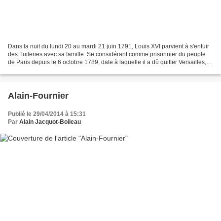
Dans la nuit du lundi 20 au mardi 21 juin 1791, Louis XVI parvient à s'enfuir
des Tuileries avec sa famille. Se considérant comme prisonnier du peuple
de Paris depuis le 6 octobre 1789, date à laquelle il a dû quitter Versailles, le
roi s'est finalement...
Alain-Fournier
Publié le 29/04/2014 à 15:31
Par
Alain Jacquot-Boileau