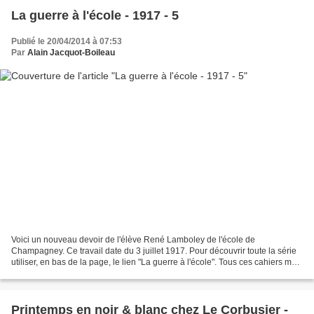
La guerre à l'école - 1917 - 5
Publié le 20/04/2014 à 07:53
Par
Alain Jacquot-Boileau
Voici un nouveau devoir de l'élève René Lamboley de l'école de
Champagney. Ce travail date du 3 juillet 1917. Pour découvrir toute la série
utiliser, en bas de la page, le lien "La guerre à l'école". Tous ces cahiers me
furent donnés par Maurice Ducotey...
Printemps en noir & blanc chez Le Corbusier -