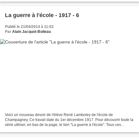
La guerre à l'école - 1917 - 6
Publié le 21/04/2014 à 11:02
Par
Alain Jacquot-Boileau
Voici un nouveau devoir de l'élève René Lamboley de l'école de
Champagney. Ce travail date du 1er décembre 1917. Pour découvrir toute la
série utiliser, en bas de la page, le lien "La guerre à l'école". Tous ces
cahiers me furent donnés par Maurice Ducotey...