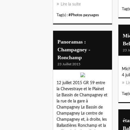
Lire la suite
Tag(s
Tag(s) :
#Photos paysages
Mi
Panoramas :
Bel
Champagney -
23 J
Ronchamp
23 Juillet 2015
Mich
4 ju
12 juillet 2015 GR 59 entre
Li
la Chevestraye et le Plainet
Tag(s
Le Bassin de Champagney et
la rue de la gare à
Champagney Le Bassin de
Champagney Le centre de
Champagney et, à droite, les
éta
Ballastières Ronchamp et la
Bal