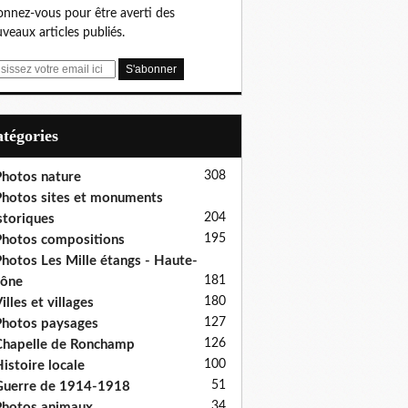
nnez-vous pour être averti des
veaux articles publiés.
Catégories
308
hotos nature
hotos sites et monuments
204
storiques
195
hotos compositions
hotos Les Mille étangs - Haute-
181
aône
180
illes et villages
127
hotos paysages
126
hapelle de Ronchamp
100
istoire locale
51
uerre de 1914-1918
34
hotos animaux