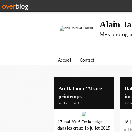
Alain Ja
Mes photograp
Accueil
Contact
Au Ballon d'Alsace -
Bal
printemps
im
28 Juillet 2015
27 J
17 mai 2015 De la neige
16 j
dans les creux 16 juillet 2015
Li