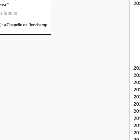
20
euse"
re la suite
) :
#Chapelle de Ronchamp
20
20
20
20
20
20
20
20
20
20