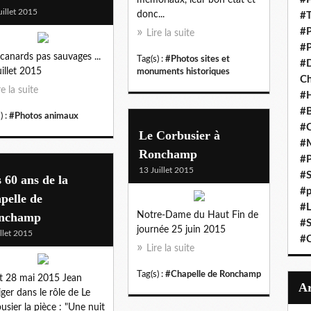
uillet 2015
donc...
#T
#P
Lire la suite
#P
canards pas sauvages ...
Tag(s) :
#Photos sites et
#D
uillet 2015
monuments historiques
C
re la suite
#
#B
) :
#Photos animaux
#C
Le Corbusier à
#
Ronchamp
#P
13 Juillet 2015
#S
 60 ans de la
#p
pelle de
#L
nchamp
Notre-Dame du Haut Fin de
#S
journée 25 juin 2015
illet 2015
#C
Lire la suite
Tag(s) :
#Chapelle de Ronchamp
t 28 mai 2015 Jean
ger dans le rôle de Le
usier la pièce : "Une nuit