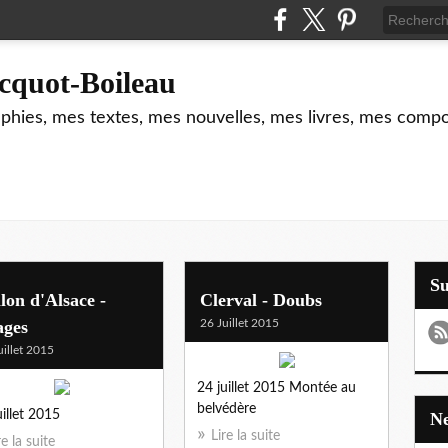
cquot-Boileau
hies, mes textes, mes nouvelles, mes livres, mes composi
S
lon d'Alsace -
Clerval - Doubs
ages
26 Juillet 2015
uillet 2015
24 juillet 2015 Montée au
belvédère
uillet 2015
Lire la suite
re la suite