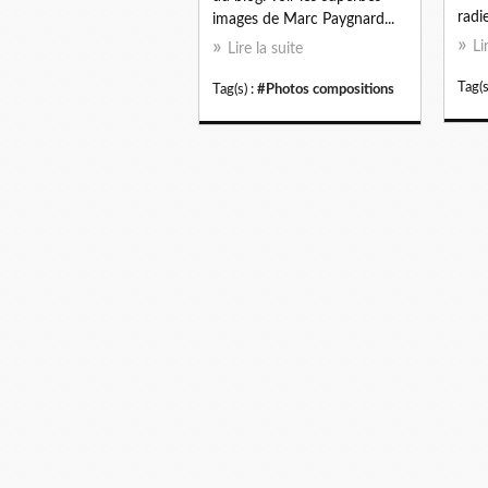
radi
images de Marc Paygnard...
Li
Lire la suite
Tag(s
Tag(s) :
#Photos compositions