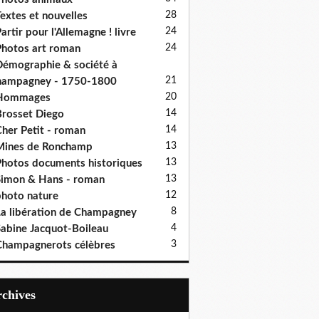
28
extes et nouvelles
24
artir pour l'Allemagne ! livre
24
hotos art roman
émographie & société à
21
hampagney - 1750-1800
20
Hommages
14
rosset Diego
14
her Petit - roman
13
Mines de Ronchamp
13
hotos documents historiques
13
imon & Hans - roman
12
hoto nature
8
a libération de Champagney
4
abine Jacquot-Boileau
3
hampagnerots célèbres
Archives