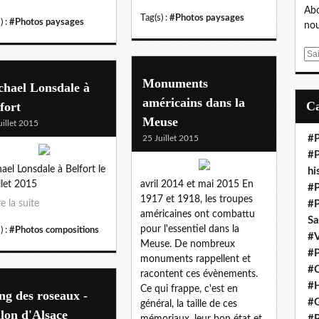
Abo
Tag(s) :
#Photos paysages
) :
#Photos paysages
nou
E
m
Monuments
a
chael Lonsdale à
i
américains dans la
fort
l
Meuse
uillet 2015
#P
25 Juillet 2015
#P
ael Lonsdale à Belfort le
hi
illet 2015
avril 2014 et mai 2015 En
#P
1917 et 1918, les troupes
re la suite
#P
américaines ont combattu
S
pour l'essentiel dans la
) :
#Photos compositions
#V
Meuse. De nombreux
#P
monuments rappellent et
#C
racontent ces évènements.
#H
Ce qui frappe, c'est en
ng des roseaux -
#G
général, la taille de ces
lon d'Alsace
#P
mémoriaux, leur bon état et