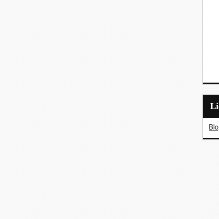
L
Blo