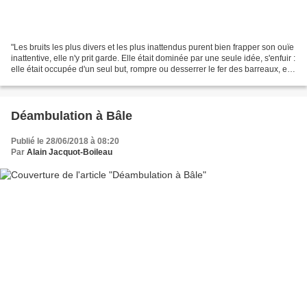
"Les bruits les plus divers et les plus inattendus purent bien frapper son ouïe
inattentive, elle n'y prit garde. Elle était dominée par une seule idée, s'enfuir :
elle était occupée d'un seul but, rompre ou desserrer le fer des barreaux, et
quand elle...
Déambulation à Bâle
Publié le 28/06/2018 à 08:20
Par
Alain Jacquot-Boileau