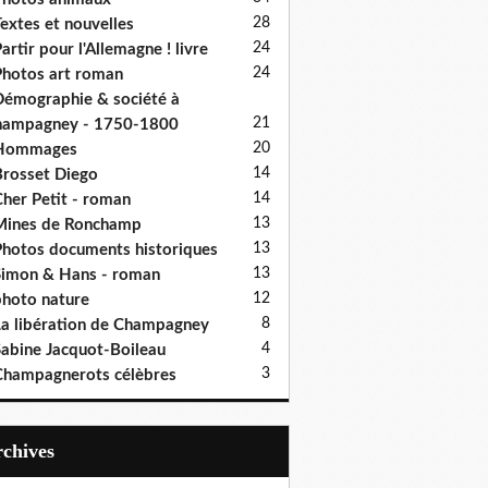
28
extes et nouvelles
24
artir pour l'Allemagne ! livre
24
hotos art roman
émographie & société à
21
hampagney - 1750-1800
20
Hommages
14
rosset Diego
14
her Petit - roman
13
Mines de Ronchamp
13
hotos documents historiques
13
imon & Hans - roman
12
hoto nature
8
a libération de Champagney
4
abine Jacquot-Boileau
3
hampagnerots célèbres
Archives