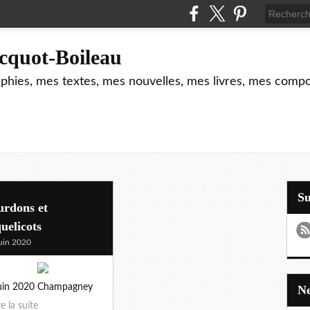
cquot-Boileau
hies, mes textes, mes nouvelles, mes livres, mes composi
S
urdons et
uelicots
uin 2020
juin 2020 Champagney
re la suite