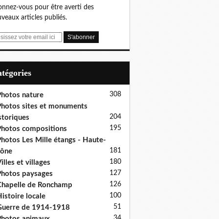
nnez-vous pour être averti des
veaux articles publiés.
Catégories
308
hotos nature
hotos sites et monuments
204
storiques
195
hotos compositions
hotos Les Mille étangs - Haute-
181
aône
180
illes et villages
127
hotos paysages
126
hapelle de Ronchamp
100
istoire locale
51
uerre de 1914-1918
34
hotos animaux