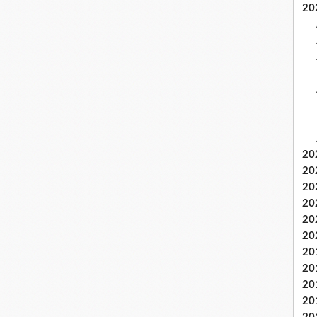
20
20
20
20
20
20
20
20
20
20
20