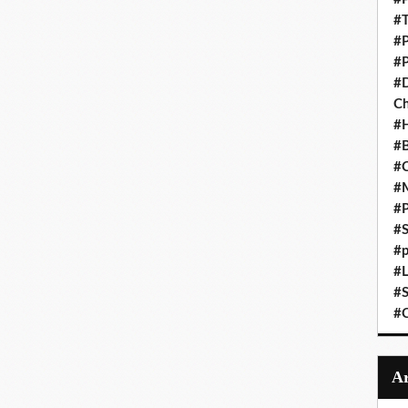
#T
#P
#P
#D
C
#
#B
#C
#
#P
#S
#p
#L
#S
#C