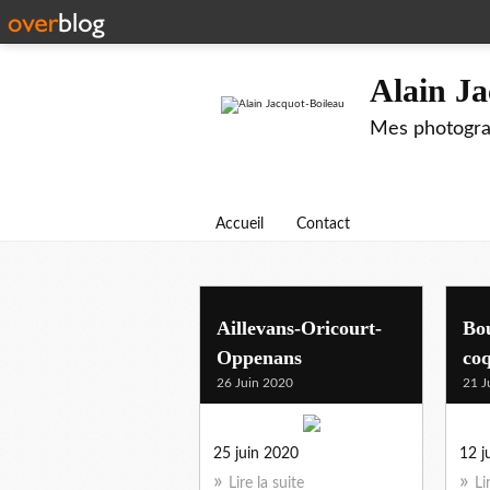
Alain Ja
Mes photograp
Accueil
Contact
Aillevans-Oricourt-
Bo
Oppenans
coq
26 Juin 2020
21 J
25 juin 2020
12 
Lire la suite
Li