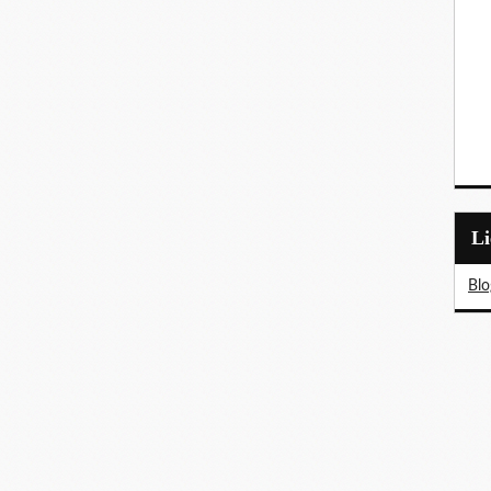
L
Blo