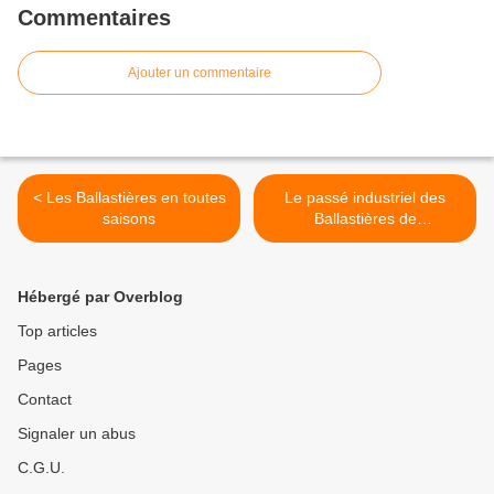
Commentaires
Ajouter un commentaire
< Les Ballastières en toutes
Le passé industriel des
saisons
Ballastières de
Champagney - L'entreprise
Drouard >
Hébergé par Overblog
Top articles
Pages
Contact
Signaler un abus
C.G.U.