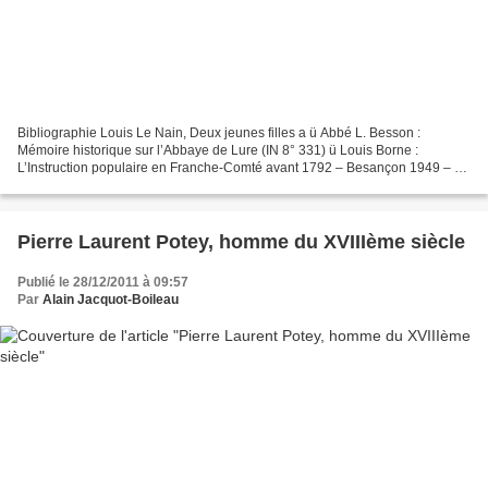
Bibliographie Louis Le Nain, Deux jeunes filles a ü Abbé L. Besson :
Mémoire historique sur l’Abbaye de Lure (IN 8° 331) ü Louis Borne :
L’Instruction populaire en Franche-Comté avant 1792 – Besançon 1949 – (H
591) ü Lucien Febvre : Histoire de la Franche-Comté...
Pierre Laurent Potey, homme du XVIIIème siècle
Publié le 28/12/2011 à 09:57
Par
Alain Jacquot-Boileau