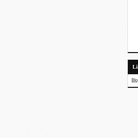
L
Blo