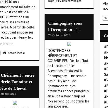
Tag(s) :
#Villes et villages
uin 1940 un «
Abo
andement militaire de
nou
on » est constitué à
ul. Le Préfet doit lui
E
ettre ses arrêtés et
Champagney sous
m
ulaires. A partir de cette
a
l'Occupation - 1 -
 l’occupant impose ses
i
29 Octobre 2013
 et Jacques Henry, le...
l
re la suite
#P
DORYPHORES,
#P
) :
#Histoire locale
HÉBERGEMENT ET
hi
COUVRE‑FEU Dès le début
#P
de l’occupation les
#P
Allemands s’installent à
 Chérimont : entre
S
Champagney. Il ne semble
#V
déric-Fontaine et
pas qu’il y ait eu de
#P
Kommandantur les
Tête de Cheval
#C
premières années puisqu’il y
ctobre 2013
en a une à Ronchamp où
#H
l’on se rend pour obtenir les
#G
laissez‑passer...
#P