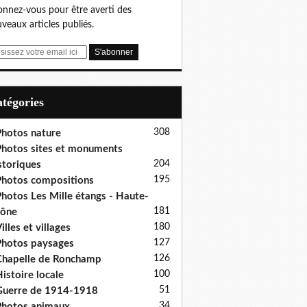
nnez-vous pour être averti des
veaux articles publiés.
Catégories
308
hotos nature
hotos sites et monuments
204
storiques
195
hotos compositions
hotos Les Mille étangs - Haute-
181
aône
180
illes et villages
127
hotos paysages
126
hapelle de Ronchamp
100
istoire locale
51
uerre de 1914-1918
34
hotos animaux