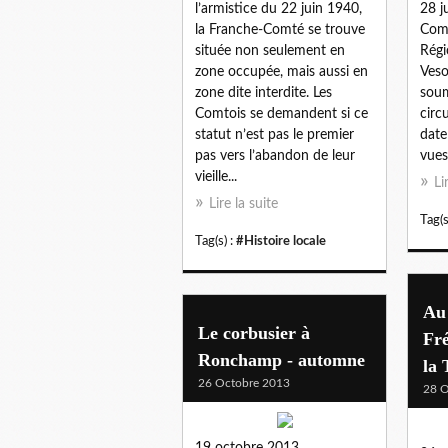
l’armistice du 22 juin 1940,
28 j
la Franche‑Comté se trouve
Comm
située non seulement en
Régi
zone occupée, mais aussi en
Veso
zone dite interdite. Les
soum
Comtois se demandent si ce
circ
statut n’est pas le premier
date
pas vers l’abandon de leur
vues
vieille...
Li
Lire la suite
Tag(s
Tag(s) :
#Histoire locale
Au
Le corbusier à
Fré
Ronchamp - automne
la 
26 Octobre 2013
28 O
19 octobre 2013