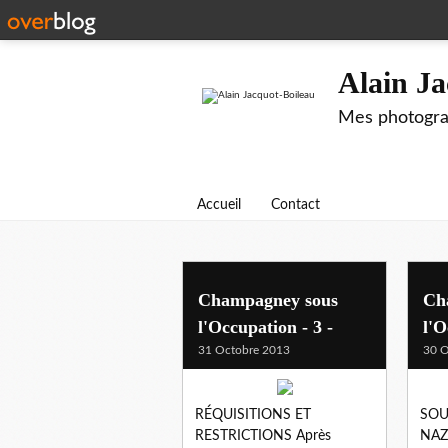
Alain Ja
Mes photograp
Accueil
Contact
Champagney sous
Ch
l'Occupation - 3 -
l'O
31 Octobre 2013
30 O
RÉQUISITIONS ET
SOU
RESTRICTIONS Après
NAZ