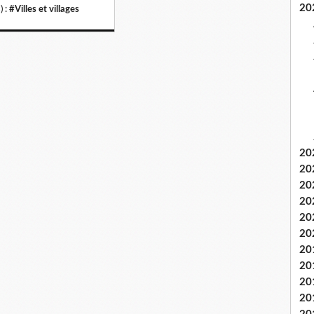
20
) :
#Villes et villages
20
20
20
20
20
20
20
20
20
20