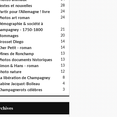
28
extes et nouvelles
24
artir pour l'Allemagne ! livre
24
hotos art roman
émographie & société à
21
hampagney - 1750-1800
20
Hommages
14
rosset Diego
14
her Petit - roman
13
Mines de Ronchamp
13
hotos documents historiques
13
imon & Hans - roman
12
hoto nature
8
a libération de Champagney
4
abine Jacquot-Boileau
3
hampagnerots célèbres
Archives