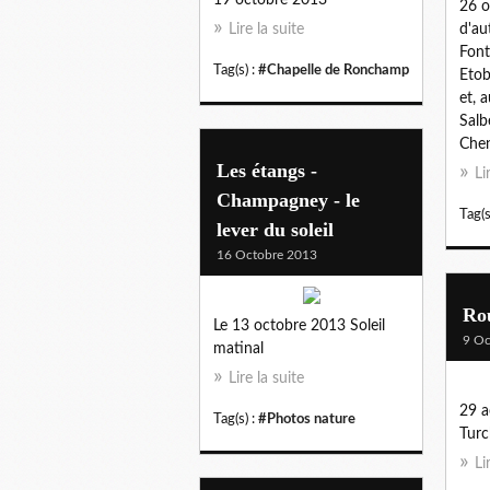
26 o
Lire la suite
d'au
Font
Tag(s) :
#Chapelle de Ronchamp
Etob
et, a
Salb
Chen
Les étangs -
Li
Champagney - le
Tag(s
lever du soleil
16 Octobre 2013
Ro
Le 13 octobre 2013 Soleil
9 Oc
matinal
Lire la suite
29 a
Tag(s) :
#Photos nature
Turc
Li