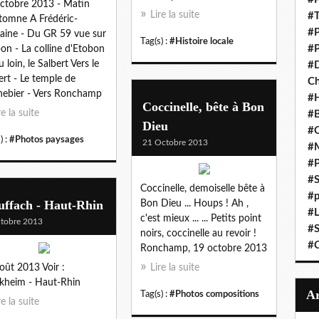
ctobre 2013 - Matin
Lire la suite
#T
tomne A Frédéric-
#P
aine - Du GR 59 vue sur
Tag(s) :
#Histoire locale
#P
on - La colline d'Etobon
u loin, le Salbert Vers le
#D
ert - Le temple de
C
ebier - Vers Ronchamp
#
Coccinelle, bête à Bon
re la suite
#B
Dieu
#C
) :
#Photos paysages
21 Octobre 2013
#
#P
#S
Coccinelle, demoiselle bête à
#p
uffach - Haut-Rhin
Bon Dieu ... Houps ! Ah ,
#L
c'est mieux ... ... Petits point
tobre 2013
#S
noirs, coccinelle au revoir !
#C
Ronchamp, 19 octobre 2013
oût 2013 Voir :
Lire la suite
kheim - Haut-Rhin
Tag(s) :
#Photos compositions
re la suite