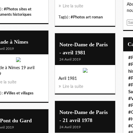
Abo
Lire la suite
) :
#Photos sites et
nou
ments historiques
Tag(s) :
#Photos art roman
E
m
a
lade à Nîmes
i
Notre-Dame de Paris
l
vril 2019
- avril 1981
#P
24 Avril 2019
#P
de à Nîmes 19 avril
hi
9
#P
Avril 1981
re la suite
#P
Lire la suite
S
) :
#Villes et villages
#V
#P
Notre-Dame de Paris
#C
#H
- 21 avril 1978
 Pont du Gard
#G
24 Avril 2019
vril 2019
#P