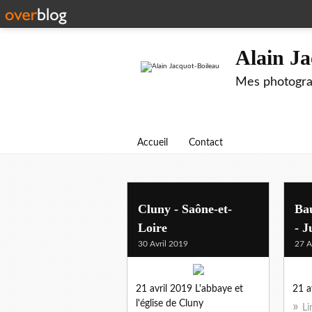
Alain Ja
Mes photograp
Accueil
Contact
Cluny - Saône-et-
Ba
Loire
- J
30 Avril 2019
27 A
21 avril 2019 L'abbaye et
21 a
l'église de Cluny
Li