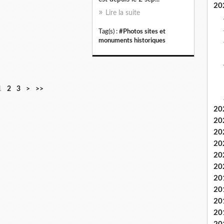
20
Lire la suite
Tag(s) :
#Photos sites et
monuments historiques
1
2
3
>
>>
20
20
20
20
20
20
20
20
20
20