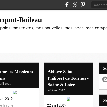
cquot-Boileau
hies, mes textes, mes nouvelles, mes livres, mes composi
S
ume-les-Messieurs
Abbaye Saint-
ura
Philibert de Tournus -
vril 2019
Saône & Loire
26 Avril 2019
vril 2019
re la suite
22 avril 2019