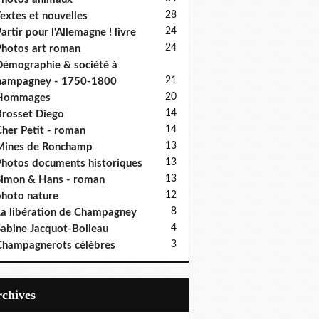
28
extes et nouvelles
24
artir pour l'Allemagne ! livre
24
hotos art roman
émographie & société à
21
hampagney - 1750-1800
20
Hommages
14
rosset Diego
14
her Petit - roman
13
Mines de Ronchamp
13
hotos documents historiques
13
imon & Hans - roman
12
hoto nature
8
a libération de Champagney
4
abine Jacquot-Boileau
3
hampagnerots célèbres
Archives