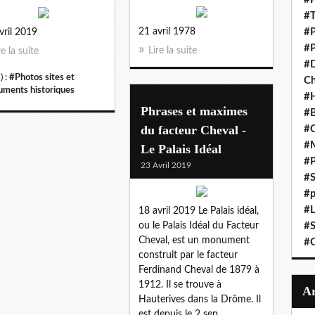
#T
21 avril 1978
#P
vril 2019
#P
Lire la suite
re la suite
#D
) :
#Photos sites et
C
ments historiques
#
Phrases et maximes
#B
du facteur Cheval -
#C
#
Le Palais Idéal
#P
23 Avril 2019
#S
#p
#L
18 avril 2019 Le Palais idéal,
ou le Palais Idéal du Facteur
#S
Cheval, est un monument
#C
construit par le facteur
Ferdinand Cheval de 1879 à
1912. Il se trouve à
Hauterives dans la Drôme. Il
est depuis le 2 sep...