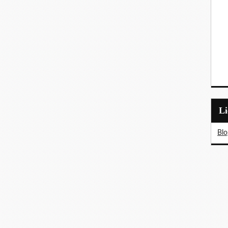
L
Blo