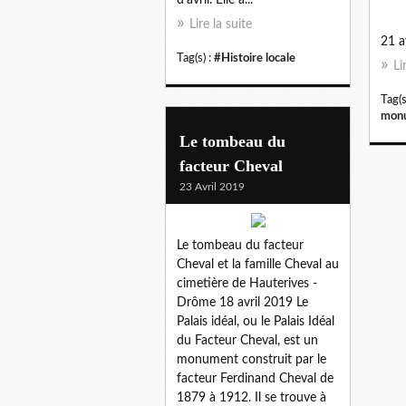
Lire la suite
21 a
Tag(s) :
#Histoire locale
Li
Tag(s
monu
Le tombeau du
facteur Cheval
23 Avril 2019
Le tombeau du facteur
Cheval et la famille Cheval au
cimetière de Hauterives -
Drôme 18 avril 2019 Le
Palais idéal, ou le Palais Idéal
du Facteur Cheval, est un
monument construit par le
facteur Ferdinand Cheval de
1879 à 1912. Il se trouve à