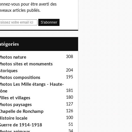
nnez-vous pour être averti des
veaux articles publiés.
Catégories
308
hotos nature
hotos sites et monuments
204
storiques
195
hotos compositions
hotos Les Mille étangs - Haute-
181
aône
180
illes et villages
127
hotos paysages
126
hapelle de Ronchamp
100
istoire locale
51
uerre de 1914-1918
34
hotos animaux