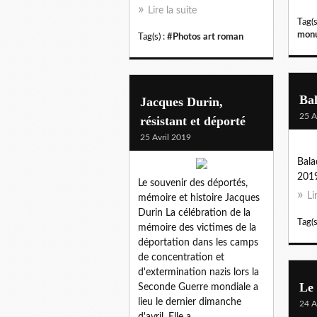
Lire la suite
Tag(s
monu
Tag(s) :
#Photos art roman
Ba
Jacques Durin,
25 A
résistant et déporté
25 Avril 2019
Bala
201
Le souvenir des déportés,
Li
mémoire et histoire Jacques
Durin La célébration de la
Tag(s
mémoire des victimes de la
déportation dans les camps
de concentration et
d'extermination nazis lors la
Le
Seconde Guerre mondiale a
lieu le dernier dimanche
24 A
d'avril. Elle a...