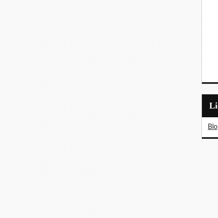
L
Blo