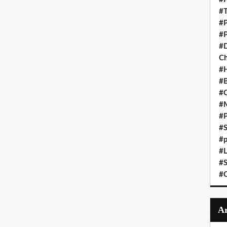
#T
#P
#P
#D
C
#
#B
#C
#
#P
#S
#p
#L
#S
#C