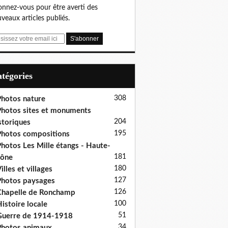
nnez-vous pour être averti des
veaux articles publiés.
Catégories
308
hotos nature
hotos sites et monuments
204
storiques
195
hotos compositions
hotos Les Mille étangs - Haute-
181
aône
180
illes et villages
127
hotos paysages
126
hapelle de Ronchamp
100
istoire locale
51
uerre de 1914-1918
34
hotos animaux