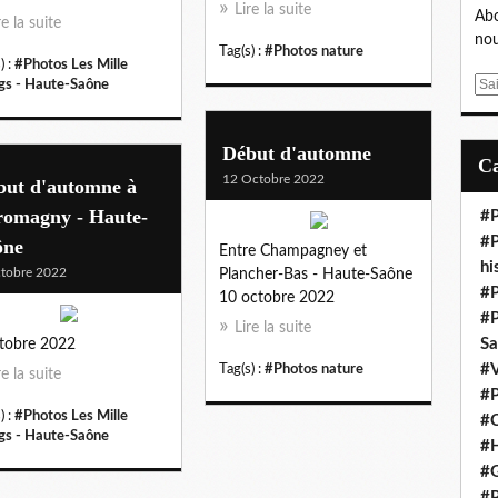
Lire la suite
Abo
re la suite
nou
Tag(s) :
#Photos nature
) :
#Photos Les Mille
E
gs - Haute-Saône
m
a
Début d'automne
i
l
12 Octobre 2022
but d'automne à
romagny - Haute-
#P
#P
ône
Entre Champagney et
hi
tobre 2022
Plancher-Bas - Haute-Saône
#P
10 octobre 2022
#P
Lire la suite
S
tobre 2022
#V
Tag(s) :
#Photos nature
re la suite
#P
) :
#Photos Les Mille
#C
gs - Haute-Saône
#H
#G
#P