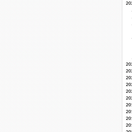
20
20
20
20
20
20
20
20
20
20
20