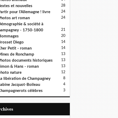
28
extes et nouvelles
24
artir pour l'Allemagne ! livre
24
hotos art roman
émographie & société à
21
hampagney - 1750-1800
20
Hommages
14
rosset Diego
14
her Petit - roman
13
Mines de Ronchamp
13
hotos documents historiques
13
imon & Hans - roman
12
hoto nature
8
a libération de Champagney
4
abine Jacquot-Boileau
3
hampagnerots célèbres
Archives