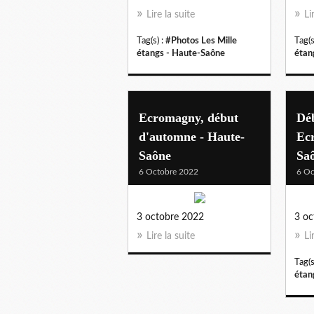
Lire la suite
Li
Tag(s) :
#Photos Les Mille
Tag(s
étangs - Haute-Saône
étan
Ecromagny, début
Dé
d'automne - Haute-
Ec
Saône
Sa
6 Octobre 2022
6 Oc
3 octobre 2022
3 oc
Lire la suite
Li
Tag(s
étan