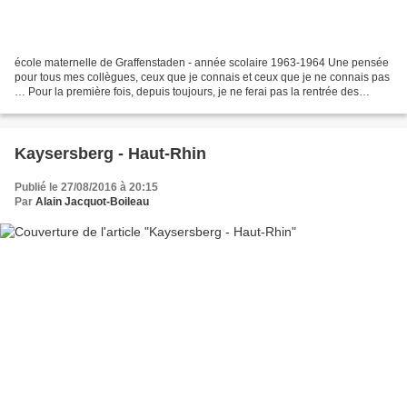
école maternelle de Graffenstaden - année scolaire 1963-1964 Une pensée
pour tous mes collègues, ceux que je connais et ceux que je ne connais pas
… Pour la première fois, depuis toujours, je ne ferai pas la rentrée des
classes. Je l’ai voulu ainsi, bien...
Kaysersberg - Haut-Rhin
Publié le 27/08/2016 à 20:15
Par
Alain Jacquot-Boileau