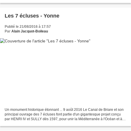
Les 7 écluses - Yonne
Publié le 21/08/2016 à 17:57
Par
Alain Jacquot-Boileau
Un monument historique étonnant ... 9 août 2016 Le Canal de Briare et son
principal ouvrage des 7 écluses font partie d'un gigantesque projet conçu
par HENRI IV et SULLY dès 1597, pour unir la Méditerranée à l'Océan et à la
Manche au moy...