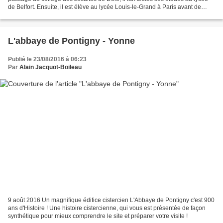
de Belfort. Ensuite, il est élève au lycée Louis‑le‑Grand à Paris avant de
poursuivre des études de médecine....
L'abbaye de Pontigny - Yonne
Publié le 23/08/2016 à 06:23
Par
Alain Jacquot-Boileau
9 août 2016 Un magnifique édifice cistercien L'Abbaye de Pontigny c'est 900
ans d'Histoire ! Une histoire cistercienne, qui vous est présentée de façon
synthétique pour mieux comprendre le site et préparer votre visite !