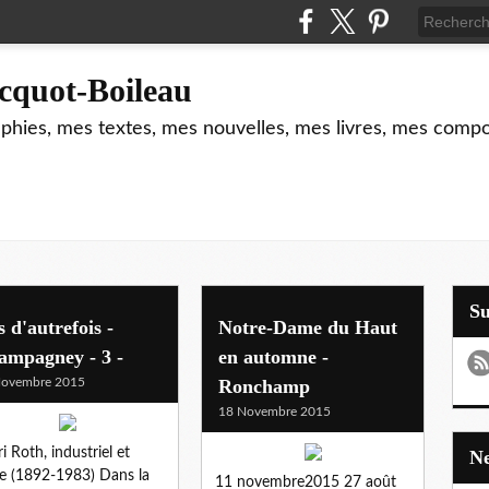
cquot-Boileau
hies, mes textes, mes nouvelles, mes livres, mes composi
S
s d'autrefois -
Notre-Dame du Haut
ampagney - 3 -
en automne -
Novembre 2015
Ronchamp
18 Novembre 2015
i Roth, industriel et
e (1892‑1983) Dans la
11 novembre2015 27 août