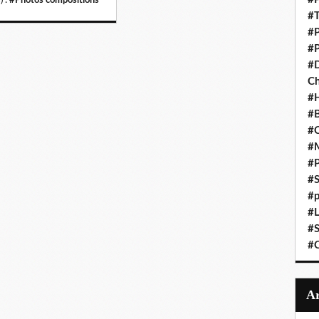
#T
#P
#P
#D
C
#
#B
#C
#
#P
#S
#p
#L
#S
#C