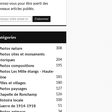
nnez-vous pour être averti des
veaux articles publiés.
Catégories
308
hotos nature
hotos sites et monuments
204
storiques
195
hotos compositions
hotos Les Mille étangs - Haute-
181
aône
180
illes et villages
127
hotos paysages
126
hapelle de Ronchamp
100
istoire locale
51
uerre de 1914-1918
34
hotos animaux