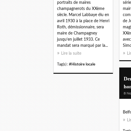
portraits de maires
séri
champagnerots du XXème
mai
siècle. Marcel Labbaye élu en
comm
avril 1930 à la place de Henri
de J
Roth, démissionnaire, sera
magi
maire de Champagney
XXèm
jusqu’en juillet 1933. Ce
avec
mandat sera marqué par la...
Simo
Lire la suite
Li
Tag(s) :
#Histoire locale
De
ho
8 N
Belf
Li
Tag(s