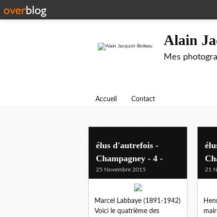
Alain Ja
Mes photograp
Accueil
Contact
élus d'autrefois -
élu
Champagney - 4 -
Ch
25 Novembre 2015
21 
Marcel Labbaye (1891‑1942)
Henr
Voici le quatrième des
mair