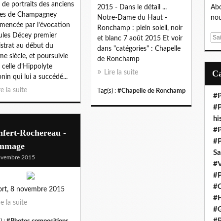
e de portraits des anciens
2015 - Dans le détail ...
Abo
res de Champagney
Notre-Dame du Haut -
nou
encée par l’évocation
Ronchamp : plein soleil, noir
ules Décey premier
E
et blanc 7 août 2015 Et voir
strat au début du
m
dans "catégories" : Chapelle
e siècle, et poursuivie
a
de Ronchamp
 celle d’Hippolyte
i
Lire la suite
nin qui lui a succédé...
l
re la suite
Tag(s) :
#Chapelle de Ronchamp
#P
#P
hi
#P
nfert-Rochereau -
#P
mmage
S
ovembre 2015
#V
#P
#C
ort, 8 novembre 2015
#H
re la suite
#G
#P
) :
#Photos compositions