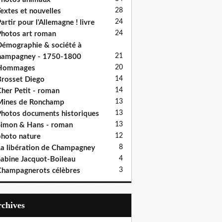
28
extes et nouvelles
24
artir pour l'Allemagne ! livre
24
hotos art roman
émographie & société à
21
hampagney - 1750-1800
20
Hommages
14
rosset Diego
14
her Petit - roman
13
Mines de Ronchamp
13
hotos documents historiques
13
imon & Hans - roman
12
hoto nature
8
a libération de Champagney
4
abine Jacquot-Boileau
3
hampagnerots célèbres
Archives