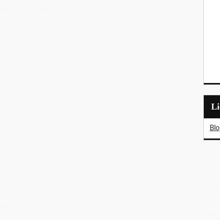
L
Blo